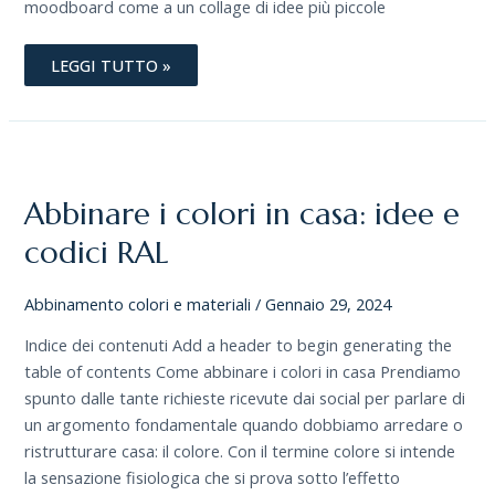
moodboard come a un collage di idee più piccole
LEGGI TUTTO »
ABBINARE
I
COLORI
IN
Abbinare i colori in casa: idee e
CASA:
IDEE
E
codici RAL
CODICI
RAL
Abbinamento colori e materiali
/
Gennaio 29, 2024
Indice dei contenuti Add a header to begin generating the
table of contents Come abbinare i colori in casa Prendiamo
spunto dalle tante richieste ricevute dai social per parlare di
un argomento fondamentale quando dobbiamo arredare o
ristrutturare casa: il colore. Con il termine colore si intende
la sensazione fisiologica che si prova sotto l’effetto