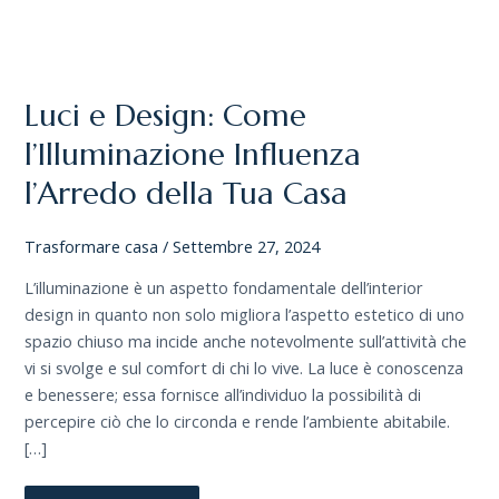
LUCI
E
DESIGN:
COME
Luci e Design: Come
L’ILLUMINAZIONE
INFLUENZA
L’ARREDO
l’Illuminazione Influenza
DELLA
TUA
l’Arredo della Tua Casa
CASA
Trasformare casa
/
Settembre 27, 2024
L’illuminazione è un aspetto fondamentale dell’interior
design in quanto non solo migliora l’aspetto estetico di uno
spazio chiuso ma incide anche notevolmente sull’attività che
vi si svolge e sul comfort di chi lo vive. La luce è conoscenza
e benessere; essa fornisce all’individuo la possibilità di
percepire ciò che lo circonda e rende l’ambiente abitabile.
[…]