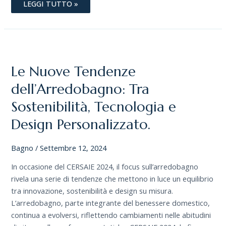
LEGGI TUTTO »
LE
NUOVE
TENDENZE
DELL’ARREDOBAGNO:
Le Nuove Tendenze
TRA
SOSTENIBILITÀ,
TECNOLOGIA
dell’Arredobagno: Tra
E
DESIGN
Sostenibilità, Tecnologia e
PERSONALIZZATO.
Design Personalizzato.
Bagno
/
Settembre 12, 2024
In occasione del CERSAIE 2024, il focus sull’arredobagno
rivela una serie di tendenze che mettono in luce un equilibrio
tra innovazione, sostenibilità e design su misura.
L’arredobagno, parte integrante del benessere domestico,
continua a evolversi, riflettendo cambiamenti nelle abitudini