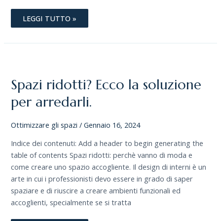
LEGGI TUTTO »
SPAZI
RIDOTTI?
ECCO
LA
Spazi ridotti? Ecco la soluzione
SOLUZIONE
PER
ARREDARLI.
per arredarli.
Ottimizzare gli spazi
/
Gennaio 16, 2024
Indice dei contenuti: Add a header to begin generating the
table of contents Spazi ridotti: perchè vanno di moda e
come creare uno spazio accogliente. Il design di interni è un
arte in cui i professionisti devo essere in grado di saper
spaziare e di riuscire a creare ambienti funzionali ed
accoglienti, specialmente se si tratta