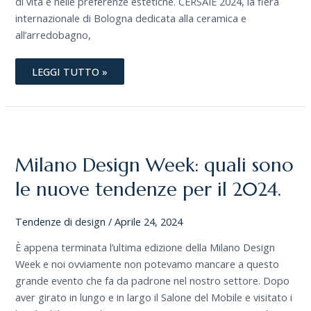
di vita e nelle preferenze estetiche. CERSAIE 2024, la fiera
internazionale di Bologna dedicata alla ceramica e
all’arredobagno,
LEGGI TUTTO »
MILANO
DESIGN
WEEK:
QUALI
Milano Design Week: quali sono
SONO
LE
NUOVE
le nuove tendenze per il 2024.
TENDENZE
PER
IL
Tendenze di design
/
Aprile 24, 2024
2024.
È appena terminata l’ultima edizione della Milano Design
Week e noi ovviamente non potevamo mancare a questo
grande evento che fa da padrone nel nostro settore. Dopo
aver girato in lungo e in largo il Salone del Mobile e visitato i