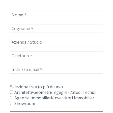
Vai
al
contenuto
Seleziona lista (o più di una):
Architetti/Geometri/Ingegreri/Studi Tecnici
Agenzie Immobiliari/Investitori Immobiliari
Showroom