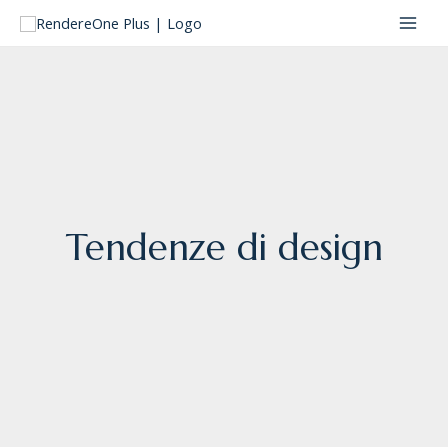
Vai
MAI
al
MEN
contenuto
Tendenze di design