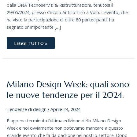
dalla DNA Tecnoservizi & Ristrutturazioni, tenutosi il
29/05/2024, presso Circolo Antico Tiro a Volo. L’evento, che
ha visto la partecipazione di oltre 80 partecipanti, ha
segnato un’importante […]
LEGGI TUTTO »
MILANO
DESIGN
WEEK:
QUALI
Milano Design Week: quali sono
SONO
LE
NUOVE
le nuove tendenze per il 2024.
TENDENZE
PER
IL
Tendenze di design
/
Aprile 24, 2024
2024.
È appena terminata l’ultima edizione della Milano Design
Week e noi ovviamente non potevamo mancare a questo
grande evento che fa da padrone nel nostro settore. Dopo