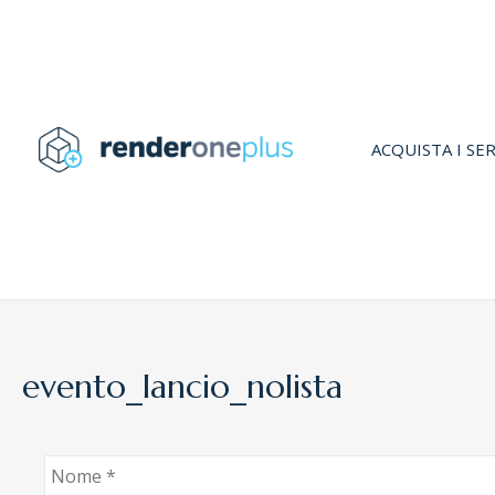
Vai
al
contenuto
ACQUISTA I SER
evento_lancio_nolista