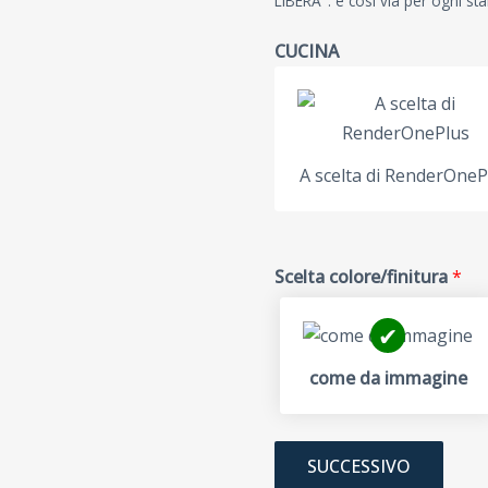
LIBERA". e così via per ogni stanz
CUCINA
A scelta di RenderOneP
Scelta colore/finitura
*
come da immagine
SUCCESSIVO