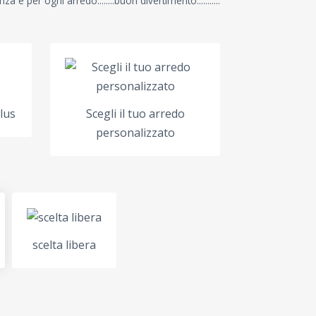
a e per ogni arredo........buon divertimento...........
lus
Scegli il tuo arredo
personalizzato
scelta libera