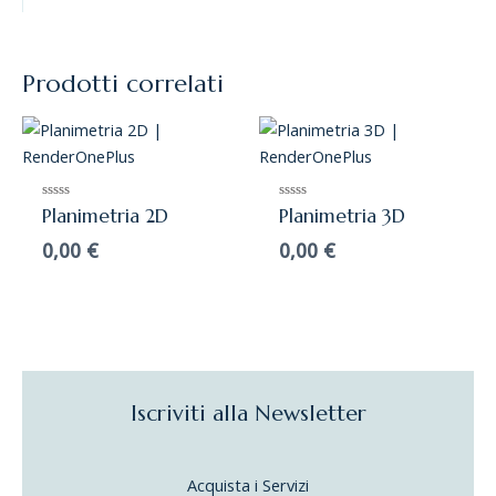
Prodotti correlati
Valutato
Valutato
Planimetria 2D
Planimetria 3D
0
0
su
su
0,00
€
0,00
€
5
5
Iscriviti alla Newsletter
Acquista i Servizi