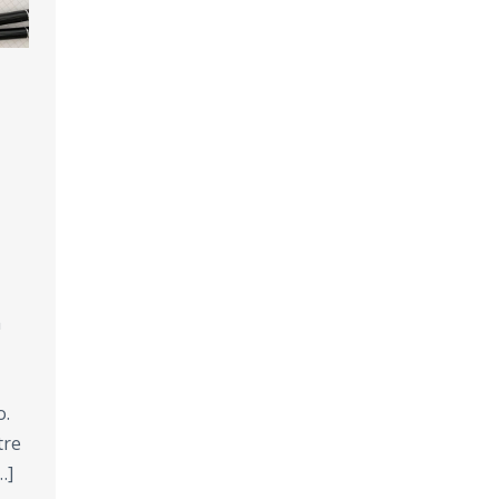
a
o.
tre
…]