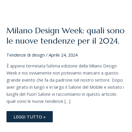
MILANO
DESIGN
WEEK:
QUALI
Milano Design Week: quali sono
SONO
LE
NUOVE
le nuove tendenze per il 2024.
TENDENZE
PER
IL
Tendenze di design
/
Aprile 24, 2024
2024.
È appena terminata l’ultima edizione della Milano Design
Week e noi ovviamente non potevamo mancare a questo
grande evento che fa da padrone nel nostro settore. Dopo
aver girato in lungo e in largo il Salone del Mobile e visitato i
luoghi del Fuori Salone vi raccontiamo in questo articolo
quali sono le nuove tendenze […]
LEGGI TUTTO »