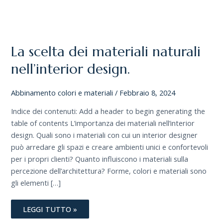
LA
SCELTA
DEI
MATERIALI
La scelta dei materiali naturali
NATURALI
NELL’INTERIOR
DESIGN.
nell’interior design.
Abbinamento colori e materiali
/
Febbraio 8, 2024
Indice dei contenuti: Add a header to begin generating the
table of contents L’importanza dei materiali nell’interior
design. Quali sono i materiali con cui un interior designer
può arredare gli spazi e creare ambienti unici e confortevoli
per i propri clienti? Quanto influiscono i materiali sulla
percezione dell’architettura? Forme, colori e materiali sono
gli elementi […]
LEGGI TUTTO »