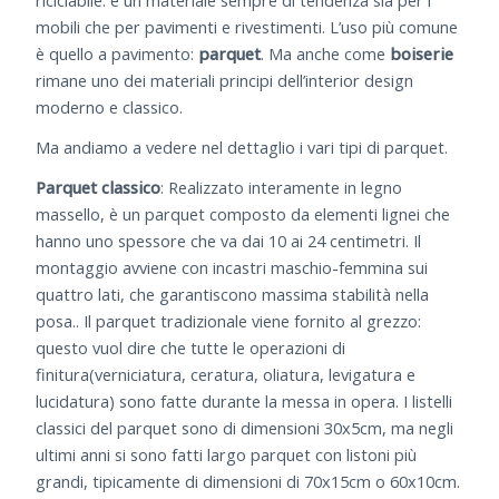
riciclabile: è un materiale sempre di tendenza sia per i
mobili che per pavimenti e rivestimenti. L’uso più comune
è quello a pavimento:
parquet
. Ma anche come
boiserie
rimane uno dei materiali principi dell’interior design
moderno e classico.
Ma andiamo a vedere nel dettaglio i vari tipi di parquet.
Parquet classico
: Realizzato interamente in legno
massello, è un parquet composto da elementi lignei che
hanno uno spessore che va dai 10 ai 24 centimetri. Il
montaggio avviene con incastri maschio-femmina sui
quattro lati, che garantiscono massima stabilità nella
posa.. Il parquet tradizionale viene fornito al grezzo:
questo vuol dire che tutte le operazioni di
finitura(verniciatura, ceratura, oliatura, levigatura e
lucidatura) sono fatte durante la messa in opera. I listelli
classici del parquet sono di dimensioni 30x5cm, ma negli
ultimi anni si sono fatti largo parquet con listoni più
grandi, tipicamente di dimensioni di 70x15cm o 60x10cm.