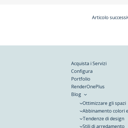
e
u
a
r
b
g
Articolo success
e
e
r
s
a
t
m
Acquista i Servizi
Configura
Portfolio
RenderOnePlus
Blog
Ottimizzare gli spazi
Abbinamento colori e
Tendenze di design
Stili di arredamento