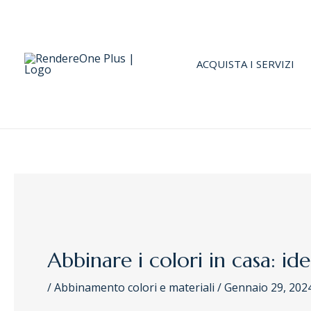
Vai
Navigazione
al
articoli
contenuto
ACQUISTA I SERVIZI
Abbinare i colori in casa: id
/
Abbinamento colori e materiali
/
Gennaio 29, 202