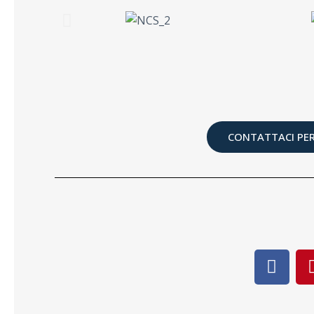
CONTATTACI PER
F
a
c
e