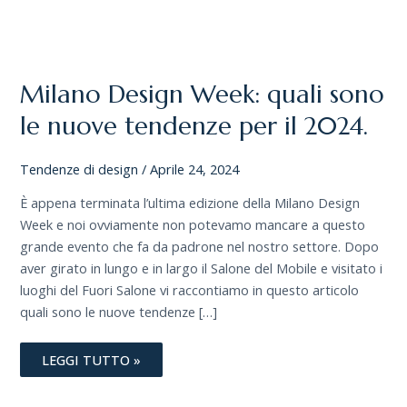
MILANO
DESIGN
WEEK:
QUALI
Milano Design Week: quali sono
SONO
LE
NUOVE
le nuove tendenze per il 2024.
TENDENZE
PER
IL
Tendenze di design
/
Aprile 24, 2024
2024.
È appena terminata l’ultima edizione della Milano Design
Week e noi ovviamente non potevamo mancare a questo
grande evento che fa da padrone nel nostro settore. Dopo
aver girato in lungo e in largo il Salone del Mobile e visitato i
luoghi del Fuori Salone vi raccontiamo in questo articolo
quali sono le nuove tendenze […]
LEGGI TUTTO »