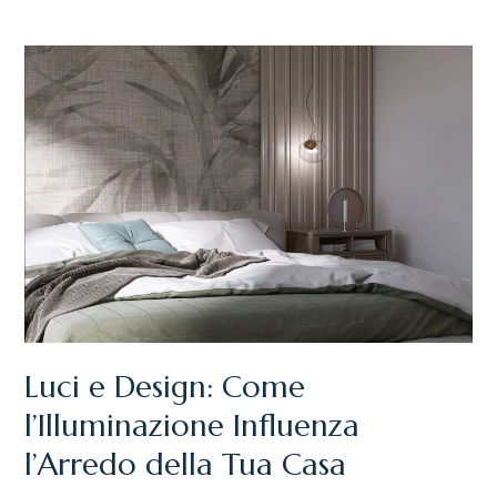
LUCI
E
DESIGN:
COME
L’ILLUMINAZIONE
INFLUENZA
L’ARREDO
DELLA
TUA
CASA
Luci e Design: Come
l’Illuminazione Influenza
l’Arredo della Tua Casa