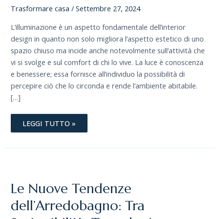
Trasformare casa
/
Settembre 27, 2024
L’illuminazione è un aspetto fondamentale dell’interior
design in quanto non solo migliora l’aspetto estetico di uno
spazio chiuso ma incide anche notevolmente sull’attività che
vi si svolge e sul comfort di chi lo vive. La luce è conoscenza
e benessere; essa fornisce all’individuo la possibilità di
percepire ciò che lo circonda e rende l’ambiente abitabile.
[…]
LEGGI TUTTO »
LE
NUOVE
TENDENZE
DELL’ARREDOBAGNO:
Le Nuove Tendenze
TRA
SOSTENIBILITÀ,
TECNOLOGIA
dell’Arredobagno: Tra
E
DESIGN