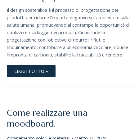
Il design sostenibile è il processo di progettazione dei
prodotti per ridurne l’impatto negativo sull’ambiente e sulla
salute umana, promuovendo al contempo le opportunità di
riutilizzo e riciclaggio dei prodotti. Ciò include la
progettazione con l’obiettivo di ridurre i rifiuti e
l’inquinamento, contribuire a un’economia circolare, ridurre
l’impronta di carbonio, stabilire la tracciabilità e rendere
LEGGI TUTTO »
COME
REALIZZARE
UNA
MOODBOARD.
Come realizzare una
moodboard.
Abbinamento colori e materiali
/
Marzo 21, 2024