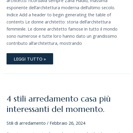
architetto: ricordava sempre Zaha Hadid, massima
esponente dell’architettura moderna dell’ultimo secolo.
Indice Add a header to begin generating the table of
contents Le donne architetto: storia dell’architettura
femminile. Le donne architetto famose in tutto il mondo
sono numerose e tutte loro hanno dato un grandissimo
contributo all’architettura, mostrando
LEGGI TUTTO »
4
STILI
ARREDAMENTO
CASA
4 stili arredamento casa più
PIÙ
INTERESSANTI
DEL
interessanti del momento.
MOMENTO.
Stili di arredamento
/
Febbraio 26, 2024