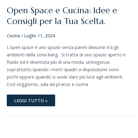
E
CUCINA:
Open Space e Cucina: Idee e
IDEE
E
CONSIGLI
Consigli per la Tua Scelta.
PER
LA
TUA
Cucina
/
Luglio 11, 2024
SCELTA.
L’open space è uno spazio senza pareti divisorie tra gli
ambienti della zona living. Si tratta di uno spazio aperto e
fluido ed è diventata più di una moda, un’esigenza
soprattutto quando i metri quadri a disposizione sono
pochi oppure quando si vuole dare più luce agli ambienti.
Così soggiorno, sala da pranzo e cucina
LEGGI TUTTO »
RELOOKING
VS
RESTYLING.