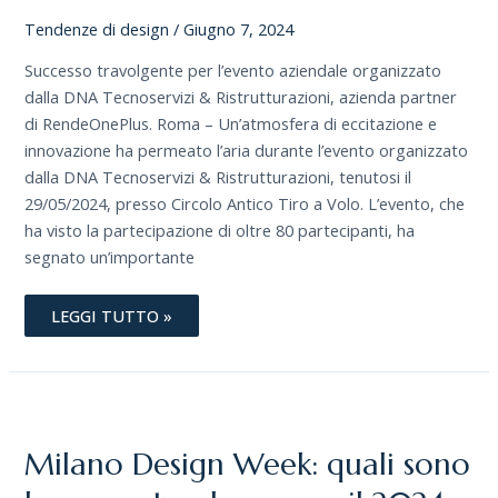
Tendenze di design
/
Giugno 7, 2024
Successo travolgente per l’evento aziendale organizzato
dalla DNA Tecnoservizi & Ristrutturazioni, azienda partner
di RendeOnePlus. Roma – Un’atmosfera di eccitazione e
innovazione ha permeato l’aria durante l’evento organizzato
dalla DNA Tecnoservizi & Ristrutturazioni, tenutosi il
29/05/2024, presso Circolo Antico Tiro a Volo. L’evento, che
ha visto la partecipazione di oltre 80 partecipanti, ha
segnato un’importante
LEGGI TUTTO »
MILANO
DESIGN
WEEK:
QUALI
Milano Design Week: quali sono
SONO
LE
NUOVE