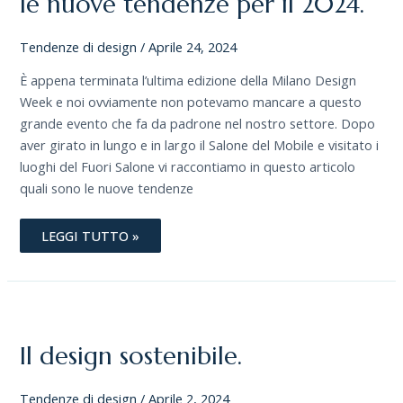
le nuove tendenze per il 2024.
TENDENZE
PER
IL
Tendenze di design
/
Aprile 24, 2024
2024.
È appena terminata l’ultima edizione della Milano Design
Week e noi ovviamente non potevamo mancare a questo
grande evento che fa da padrone nel nostro settore. Dopo
aver girato in lungo e in largo il Salone del Mobile e visitato i
luoghi del Fuori Salone vi raccontiamo in questo articolo
quali sono le nuove tendenze
LEGGI TUTTO »
IL
DESIGN
SOSTENIBILE.
Il design sostenibile.
Tendenze di design
/
Aprile 2, 2024